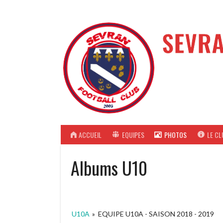
Aller
au
contenu
SEVRA
ACCUEIL
EQUIPES
PHOTOS
LE CL
Albums U10
U10A
»
EQUIPE U10A - SAISON 2018 - 2019