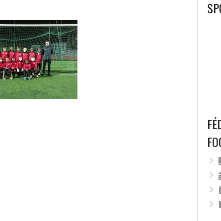
SP
FÉ
FO