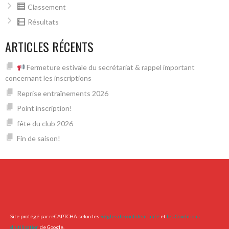
Classement
Résultats
ARTICLES RÉCENTS
Fermeture estivale du secrétariat & rappel important
concernant les inscriptions
Reprise entraînements 2026
Point inscription!
fête du club 2026
Fin de saison!
Site protégé par reCAPTCHA selon les
Règles de confidentialité
et
les Conditions
d'utilisation
de Google.