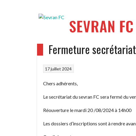
Aller
au
contenu
SEVRAN FC
Fermeture secrétariat
ACCUEIL
EQUIPES
PHOTOS
LE CLU
17 juillet 2024
Chers adhérents,
Le secrétariat du sevran FC sera fermé du ve
Réouverture le mardi 20 /08/2024 à 14h00
Les dossiers d’inscriptions sont à rendre ava