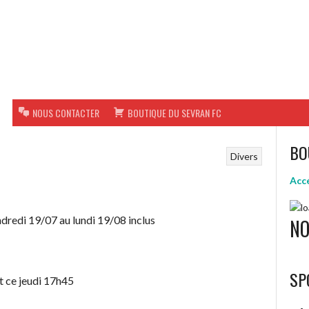
B
NOUS CONTACTER
BOUTIQUE DU SEVRAN FC
BO
Divers
Accé
ndredi 19/07 au lundi 19/08 inclus
NO
SP
nt ce jeudi 17h45