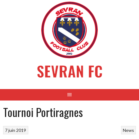
Aller
au
contenu
SEVRAN FC
Tournoi Portiragnes
7 juin 2019
News