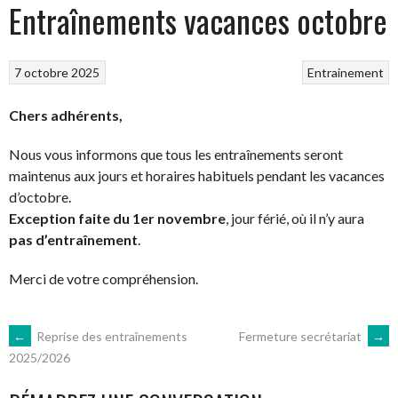
Entraînements vacances octobre
7 octobre 2025
Entrainement
Chers adhérents,
Nous vous informons que tous les entraînements seront
maintenus aux jours et horaires habituels pendant les vacances
d’octobre.
Exception faite du 1er novembre
, jour férié, où il n’y aura
pas d’entraînement
.
Merci de votre compréhension.
NAVIGATION
←
Reprise des entraînements
Fermeture secrétariat
→
2025/2026
DES